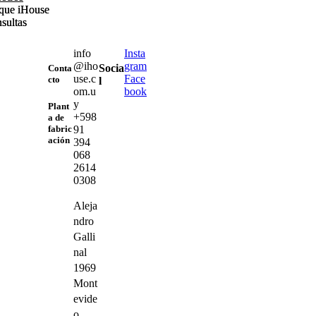
que iHouse
que iHouse
sultas
sultas
info
Insta
@iho
gram
Socia
Conta
use.c
Face
cto
l
om.u
book
y
Plant
+598
a de
91
fabric
ación
394
068
2614
0308
Aleja
ndro
Galli
nal
1969
Mont
evide
o,