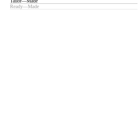
Tailor—Made
Ready—Made