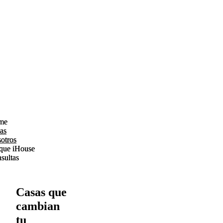
me
me
as
as
otros
otros
que iHouse
que iHouse
sultas
sultas
Casas que
cambian
tu