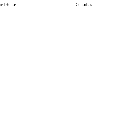
ue iHouse
Consultas