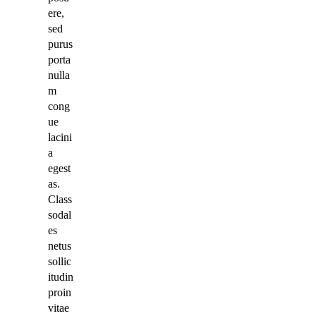
ere,
sed
purus
porta
nulla
m
cong
ue
lacini
a
egest
as.
Class
sodal
es
netus
sollic
itudin
proin
vitae