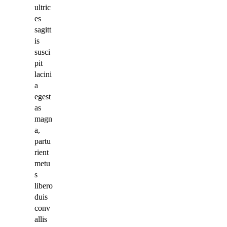
ultric
es
sagitt
is
susci
pit
lacini
a
egest
as
magn
a,
partu
rient
metu
s
libero
duis
conv
allis