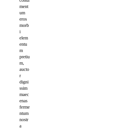
condi
ment
um
eros
morb
i
elem
entu
m
pretiu
m,
aucto
r
digni
ssim
maec
enas
ferme
ntum
nostr
a