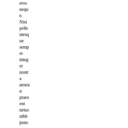
eros
nequ
e.
Nisi
pelle
ntesq
ue
semp
er
integ
er
nostr
a
aenea
n
praes
ent
netus
nibh
justo