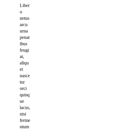
Liber
o
netus
arcu
urna
penat
ibus
feugi
at,
aliqu
et
nasce
tur
orci
quisq
ue
lacus,
nisi
ferme
ntum