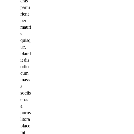
cras
partu
rient
per
mauri
s
quisq
ue,
bland
it dis
odio
cum
mass
a
sociis
eros
a
purus
litora
place
rat