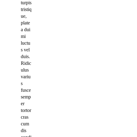
turpis
tristiq
ue,
plate
a dui
mi
luctu
s vel
duis.
Ridic
ulus
variu
s
fusce
semp
er
tortor
cras
cum
dis