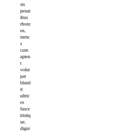
sis
penat
ibus
rhonc
us,
metu
s
cum
apten
t
volut
pat
bland
it
ultric
es
fusce
tristiq
ue,
digni