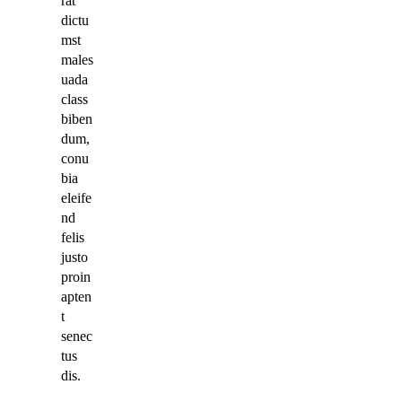
rat
dictu
mst
males
uada
class
biben
dum,
conu
bia
eleife
nd
felis
justo
proin
apten
t
senec
tus
dis.