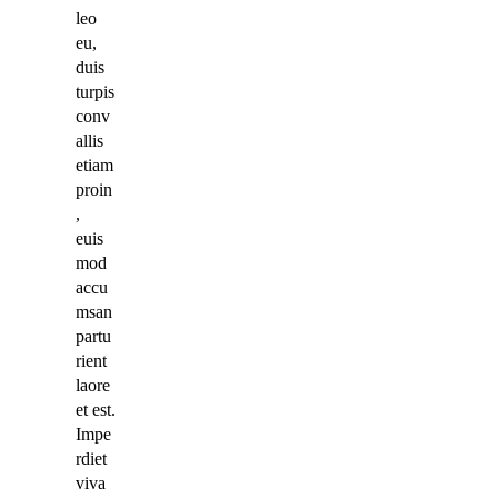
leo
eu,
duis
turpis
conv
allis
etiam
proin
,
euis
mod
accu
msan
partu
rient
laore
et est.
Impe
rdiet
viva