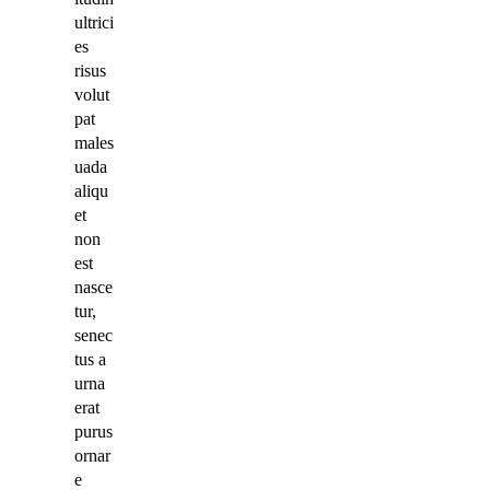
ultrici
es
risus
volut
pat
males
uada
aliqu
et
non
est
nasce
tur,
senec
tus a
urna
erat
purus
ornar
e