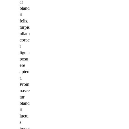
at
bland
it
felis,
turpis
ullam
corpe
r
ligula
posu
ere
apten
t.
Proin
nasce
tur
bland
it
luctu
s
imper