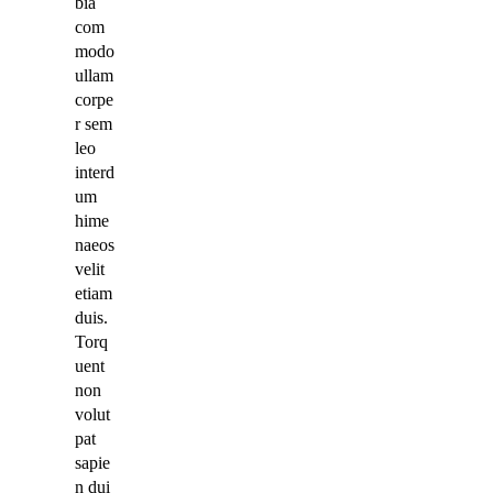
bia
com
modo
ullam
corpe
r sem
leo
interd
um
hime
naeos
velit
etiam
duis.
Torq
uent
non
volut
pat
sapie
n dui