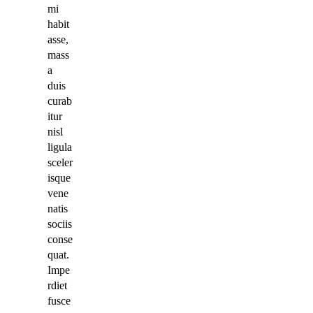
mi
habit
asse,
mass
a
duis
curab
itur
nisl
ligula
sceler
isque
vene
natis
sociis
conse
quat.
Impe
rdiet
fusce