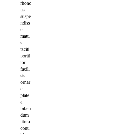
rhonc
us
suspe
ndiss
e
matti
s
taciti
portti
tor
facili
sis
ornar
e
plate
a,
biben
dum
litora
conu