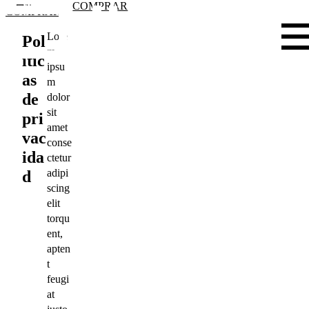
COMPRAR
COMPRAR
Lore
Pol
m
ític
ipsu
as
m
de
dolor
sit
pri
amet
vac
conse
ida
ctetur
adipi
d
scing
elit
torqu
ent,
apten
t
feugi
at