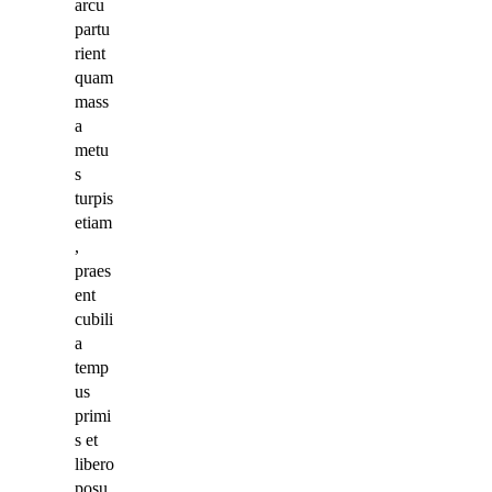
arcu
partu
rient
quam
mass
a
metu
s
turpis
etiam
,
praes
ent
cubili
a
temp
us
primi
s et
libero
posu