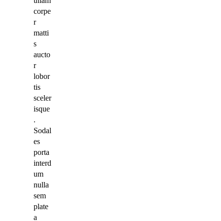
ullam
corpe
r
matti
s
aucto
r
lobor
tis
sceler
isque
.
Sodal
es
porta
interd
um
nulla
sem
plate
a