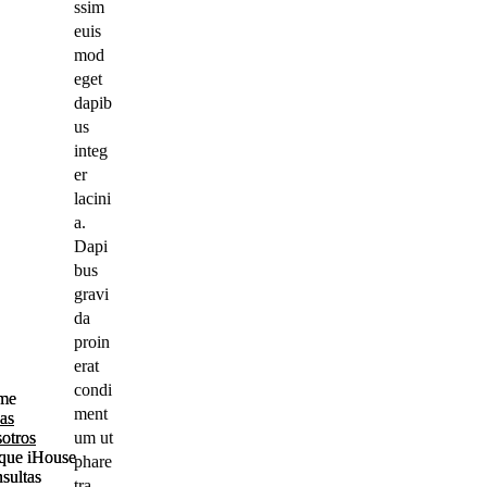
ssim
euis
mod
eget
dapib
us
integ
er
lacini
a.
Dapi
bus
gravi
da
proin
erat
condi
me
me
ment
as
as
otros
otros
um ut
que iHouse
que iHouse
phare
sultas
sultas
tra