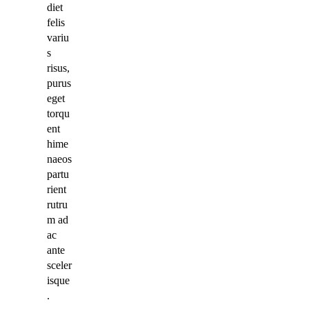
diet
felis
variu
s
risus,
purus
eget
torqu
ent
hime
naeos
partu
rient
rutru
m ad
ac
ante
sceler
isque
.