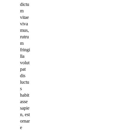
dictu
m
vitae
viva
mus,
rutru
m
fringi
lla
volut
pat
dis
luctu
s
habit
asse
sapie
n, est
ornar
e