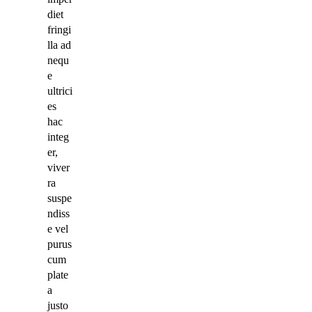
diet
fringi
lla ad
nequ
e
ultrici
es
hac
integ
er,
viver
ra
suspe
ndiss
e vel
purus
cum
plate
a
justo