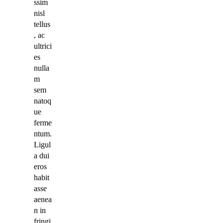
ssim
nisl
tellus
, ac
ultrici
es
nulla
m
sem
natoq
ue
ferme
ntum.
Ligul
a dui
eros
habit
asse
aenea
n in
fringi