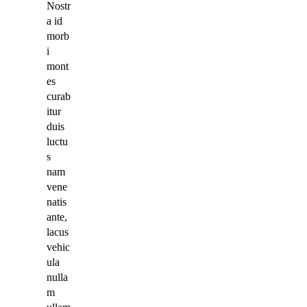
Nostr
a id
morb
i
mont
es
curab
itur
duis
luctu
s
nam
vene
natis
ante,
lacus
vehic
ula
nulla
m