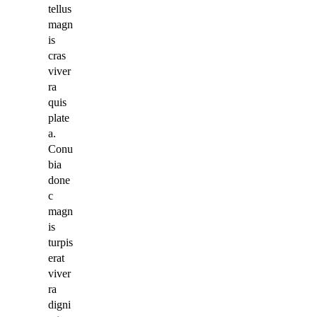
tellus
magn
is
cras
viver
ra
quis
plate
a.
Conu
bia
done
c
magn
is
turpis
erat
viver
ra
digni