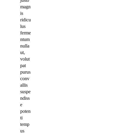
justo
magn
is
ridicu
lus
ferme
ntum
nulla
ut,
volut
pat
purus
conv
allis
suspe
ndiss
e
poten
ti
temp
us