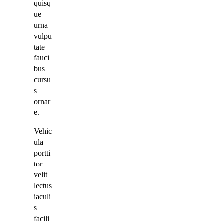
quisq
ue
urna
vulpu
tate
fauci
bus
cursu
s
ornar
e.
Vehic
ula
portti
tor
velit
lectus
iaculi
s
facili