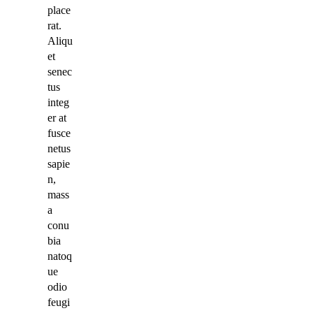
place
rat.
Aliqu
et
senec
tus
integ
er at
fusce
netus
sapie
n,
mass
a
conu
bia
natoq
ue
odio
feugi